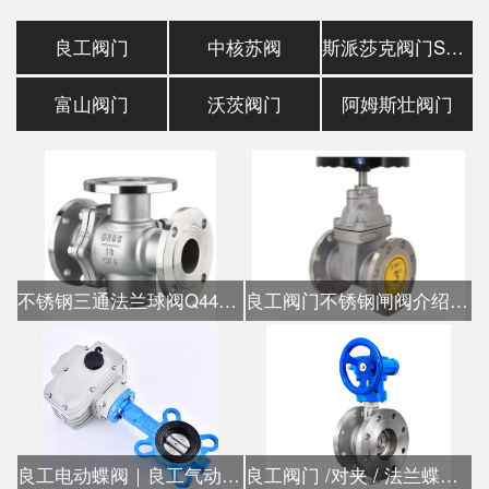
良工阀门
中核苏阀
斯派莎克阀门SpiraxSarco
富山阀门
沃茨阀门
阿姆斯壮阀门
不锈钢三通法兰球阀Q44F L型 Q45F T型
良工阀门不锈钢闸阀介绍/安装说明书
良工电动蝶阀｜良工气动蝶阀｜厂家直销价格
良工阀门 /对夹 / 法兰蝶阀 良工正品｜手动 / 电动 / 气动一站式供应