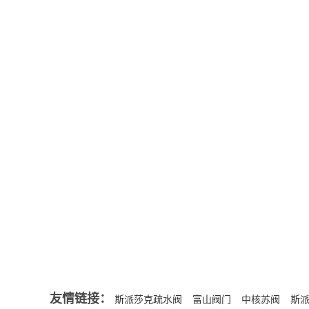
不锈钢三通
中核苏阀,不
公司新闻
苏阀厂家不
news
属一个类型
MORE+
个球体，球体
不锈钢三通球阀有哪些特长？
疏水阀选型指南
行业资讯
蒸汽热载体被使用的理由和加热方式
INDUSTRY
蒸汽系统管道过滤器介绍
MORE+
减压阀频繁出现的故障判断
友情链接：
斯派莎克疏水阀
富山阀门
中核苏阀
斯