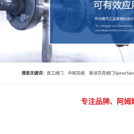
搜索关键词：
良工阀门
中核苏阀
斯派莎克阀门SpiraxSar
专注品牌、阿姆