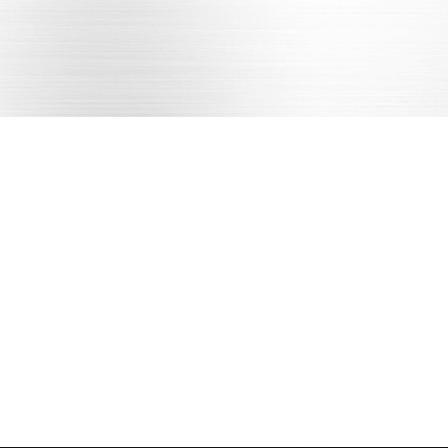
13270976989
需求沟通
图纸确认