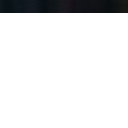
Q941F电动法兰球阀重点参数介绍
冠龙阀门,冠龙电动球阀,上海冠龙电动法兰球阀,北京冠龙电动阀参数 价
准，其实现在来说，已经有绝大多数人都···
良工阀门不锈钢闸阀 新闻式文案
良工阀门不锈钢闸阀 是新闻式文案？良工阀门：80 载匠心 领跑不锈钢
国产化2026 年，正值上海良工建厂 ···
带您了解良工阀门手动闸阀
闸阀便是用来操控水位的阀门，然后完成阀门的开关。可分为上下两部
上部分为电动执行器，下部分为阀门。良工阀门系···
电动阀安装过程中需注意那些细节